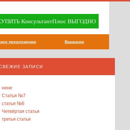
КУПИТЬ
КонсультантПлюс ВЫГОДНО
ное предложение
Вакансии
СВЕЖИЕ ЗАПИСИ
нене
Статья №7
статья №6
Четвёртая статья
третья статья